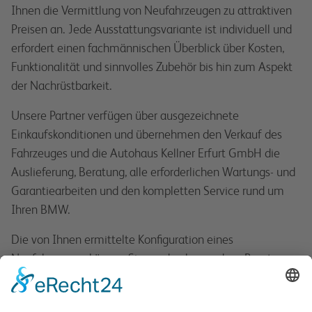
Ihnen die Vermittlung von Neufahrzeugen zu attraktiven
Preisen an. Jede Ausstattungsvariante ist individuell und
erfordert einen fachmännischen Überblick über Kosten,
Funktionalität und sinnvolles Zubehör bis hin zum Aspekt
der Nachrüstbarkeit.
Unsere Partner verfügen über ausgezeichnete
Einkaufskonditionen und übernehmen den Verkauf des
Fahrzeuges und die Autohaus Kellner Erfurt GmbH die
Auslieferung, Beratung, alle erforderlichen Wartungs- und
Garantiearbeiten und den kompletten Service rund um
Ihren BMW.
Die von Ihnen ermittelte Konfiguration eines
Neufahrzeuges können Sie ausdrucken und zur Beratung
mitbringen. Gemeinsam optimieren wir dann für Sie die
Fahrzeugausstattung.