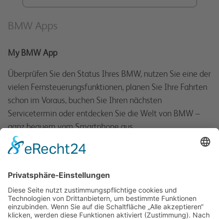
BMW Apps
My BMW App
Überprüfen Sie den Status Ihres BMW, nutzen Sie eine der
vielen Fernsteuerungsfunktionen, planen Sie Ihre Fahrten
schon im Voraus, buchen Sie Ihren nächsten
Servicetermin oder entdecken Sie die Welt von BMW –
ganz bequem vom Smartphone aus.
Betriebsanleitungen
Der BMW Driver’s Guide ist eine fahrzeugspezifische
Betriebsanleitung für ausgewählte BMW Modelle.
Informieren Sie sich über die Vorzüge Ihres Fahrzeugs mit
der vollständigen Betriebsanleitung, der Bildsuche oder